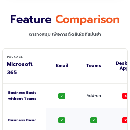
Feature
Comparison
ตารางสรุป เพื่อการตัดสินใจที่แม่นยำ
PACKAGE
Microsoft
Deskt
Email
Teams
App
365
Business Basic
Add-on
✓
X
without Teams
Business Basic
✓
✓
X