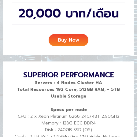
20,000 บาท/เดือน
Buy Now
SUPERIOR PERFORMANCE
Servers : 4 Nodes Cluster HA
Total Resources 192 Core, 512GB RAM, ~ 5TB
Usable Storage
---
Specs per node
CPU : 2 x Xeon Platinum 8268 24C/48T 2.90GHz
Memory : 128G ECC DDR4
Disk : 240GB SSD (OS)
Ceph : 2 TB SSD x2 NVMe (For VM) Public Network :