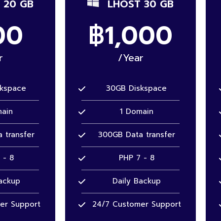
 20 GB
LHOST 30 GB
00
฿1,000
r
/Year
skspace
30GB Diskspace
ain
1 Domain
 transfer
300GB Data transfer
 - 8
PHP 7 - 8
ackup
Daily Backup
er Support
24/7 Customer Support