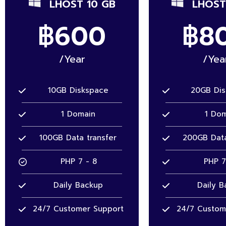
LHOST 10 GB
LHOST
฿600
฿8
/Year
/Yea
10GB Diskspace
20GB Di
1 Domain
1 Dom
100GB Data transfer
200GB Data
PHP 7 - 8
PHP 7
Daily Backup
Daily B
24/7 Customer Support
24/7 Custom