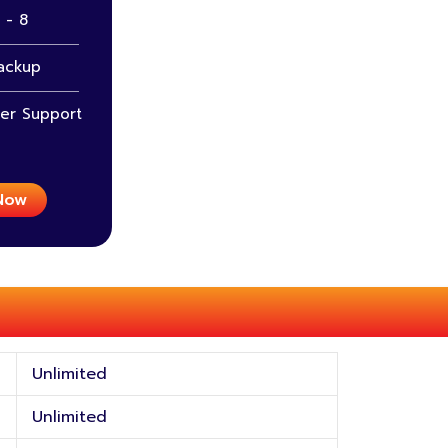
 - 8
ackup
er Support
Now
Unlimited
Unlimited