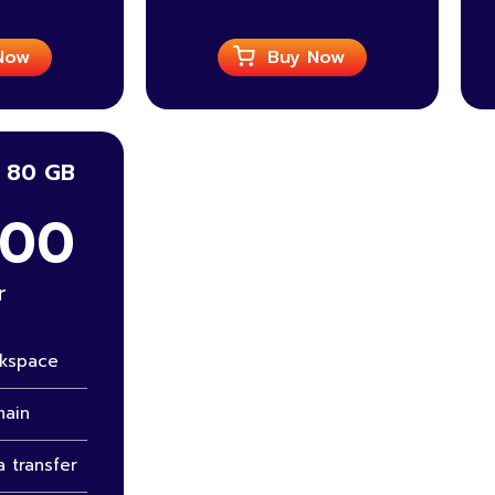
Now
Buy Now
 80 GB
500
r
skspace
main
 transfer