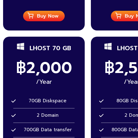
Buy Now
Buy 
LHOST 70 GB
LHOST
฿2,000
฿2,
/Year
/Yea
70GB Diskspace
80GB Di
2 Domain
2 Do
700GB Data transfer
800GB Data