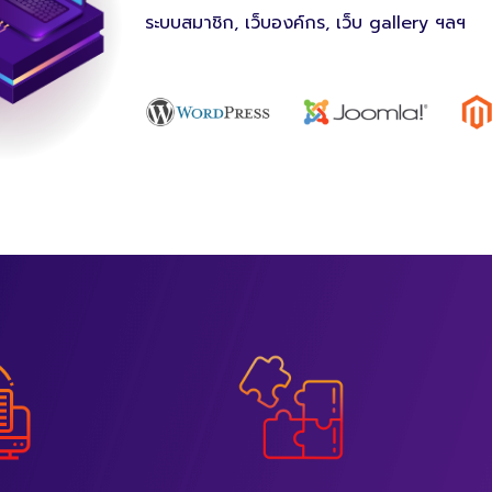
ระบบสมาชิก, เว็บองค์กร, เว็บ gallery ฯลฯ