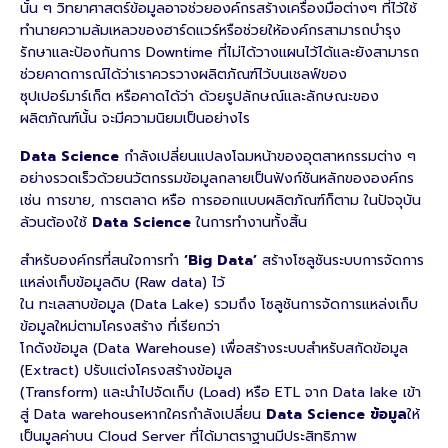
นั้น ๆ วิทยาศาสตร์ข้อมูลอาจช่วยองค์กรสร้างเครื่องมือต่างๆ ที่ไว้ใช้
ทํานายความล้มเหลวของฮาร์ดแวร์หรือช่วยให้องค์กรสามารถบํารุง
รักษาและป้องกันการ Downtime ที่ไม่ได้วางแผนไว้ได้และยังสามารถ
ช่วยคาดการณ์ได้ว่าเราควรวางผลิตภัณฑ์ไว้บนเชลฟ์ของ
ซุปเปอร์มาร์เก็ต หรือคาดได้ว่า ด้วยรูปลักษณ์และลักษณะของ
ผลิตภัณฑ์นั้น จะมีความนิยมเป็นอย่างไร
Data Science
กําลังเปลี่ยนแปลงโฉมหน้าของอุตสาหกรรมต่าง ๆ
อย่างรวดเร็วด้วยนวัตกรรมข้อมูลกลายเป็นฟังก์ชันหลักขององค์กร
เช่น การขาย, การตลาด หรือ การออกแบบผลิตภัณฑ์ก็ตาม ในปัจจุบัน
ล้วนต้องใช้
Data Science
ในการทํางานทั้งสิ้น
สําหรับองค์กรที่สนใจการทํา
‘Big Data’
สร้างโซลูชันระบบการจัดการ
แหล่งเก็บข้อมูลดิบ (Raw data) ไว้
ใน ทะเลสาบข้อมูล (Data Lake) รวมถึง โซลูชันการจัดการแหล่งเก็บ
ข้อมูลใหม่ตามโครงสร้าง ที่เรียกว่า
โกดังข้อมูล (Data Warehouse) เพื่อสร้างระบบสําหรับสกัดข้อมูล
(Extract) ปรับแต่งโครงสร้างข้อมูล
(Transform) และนําไปจัดเก็บ (Load) หรือ ETL จาก Data lake เข้า
สู่ Data warehouseหากใครกําลังเปลี่ยน
Data Science ข้อมูล
ให้
เป็นมูลค่าบน Cloud Server ที่ได้มาตราฐานมีประสิทธิภาพ