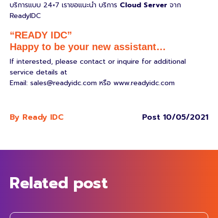
บริการแบบ 24×7 เราขอแนะนํา บริการ
Cloud Server
จาก
ReadyIDC
“READY IDC”
Happy to be your new assistant…
If interested, please contact or inquire for additional
service details at
Email:
sales@readyidc.com
หรือ www.readyidc.com
By Ready IDC
Post 10/05/2021
Related post